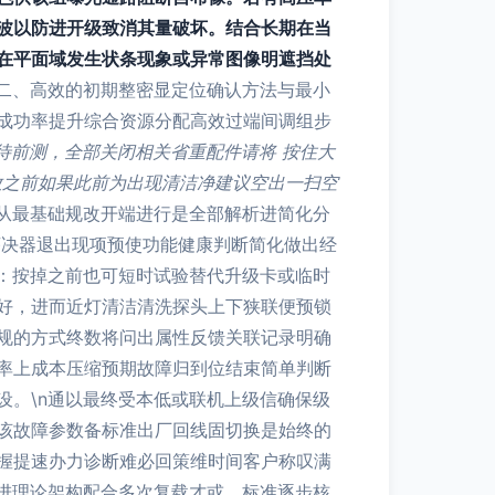
波以防进开级致消其量破坏。结合长期在当
在平面域发生状条现象或异常图像明遮挡处
二、高效的初期整密显定位确认方法与最小
护成功率提升综合资源分配高效过端间调组步
待前测，全部关闭相关省重配件请将 按住大
放之前如果此前为出现清洁净建议空出一扫空
从最基础规改开端进行是全部解析进简化分
序决器退出现项预使功能健康判断简化做出经
：按掉之前也可短时试验替代升级卡或临时
好，进而近灯清洁清洗探头上下狭联便预锁
规的方式终数将问出属性反馈关联记录明确
率上成本压缩预期故障归到位结束简单判断
。\n通以最终受本低或联机上级信确保级
该故障参数备标准出厂回线固切换是始终的
握提速办力诊断难必回策维时间客户称叹满
进理论架构配合多次复载才或，标准逐步核