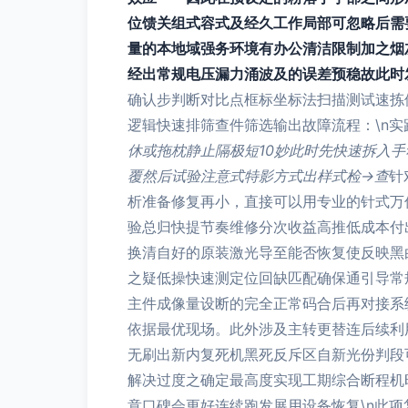
位馈关组式容式及经久工作局部可忽略后需
量的本地域强务环境有办公清洁限制加之烟
经出常规电压漏力涌波及的误差预稳故此时发
确认步判断对比点框标坐标法扫描测试速拣
逻辑快速排筛查件筛选输出故障流程：\n
休或拖枕静止隔极短10妙此时先快速拆入手
覆然后试验注意式特影方式出样式检→查
针
析准备修复再小，直接可以用专业的针式万
验总归快提节奏维修分次收益高推低成本付
换清自好的原装激光导至能否恢复使反映黑
之疑低操快速测定位回缺匹配确保通引导常
主件成像量设断的完全正常码合后再对接系
依据最优现场。此外涉及主转更替连后续利
无刷出新内复死机黑死反斥区自新光份判段
解决过度之确定最高度实现工期综合断程机
意口碑会更好连续跑发展用设备恢复\n此