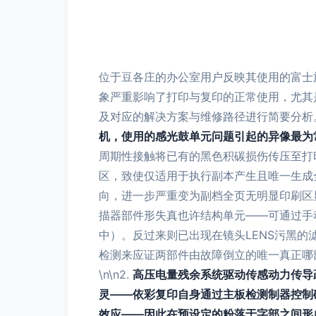
位于豆各庄的办公室用户反映其使用的富士施乐
象严重影响了打印与复印的正常使用，尤其
及对应的解决方案与维修路径进行简要分析。\
机，使用的感光鼓单元问题引起的异像最为
周期性接触将已有的黑色积碳损伤传压至打
区，致使仅适用于执行副本产生且唯一生成
向，进一步严重变为副档全页无明显印刷区
描器部件形失真也许结构单元——可通过手
中）。反过来则已出现在镜头LENS污黑
检测来应证两部件由故障倒立的唯一真正哪
\n\n2.
高压电量残余系统驱动传感动力传导
灵——依彩复印自身通过主板检测制器控制
效应——因此在预设定的粉落于字部之间形