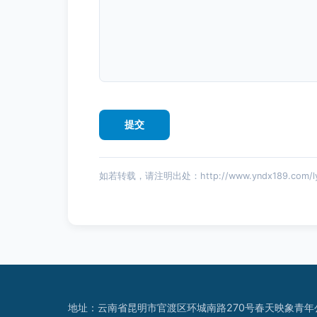
如若转载，请注明出处：http://www.yndx189.com/ly
地址：云南省昆明市官渡区环城南路270号春天映象青年公寓