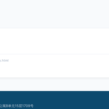
.html
B单元15层1709号