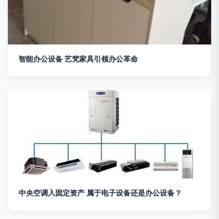
智能办公设备 艺梵家具引领办公革命
中央空调入固定资产 属于电子设备还是办公设备？