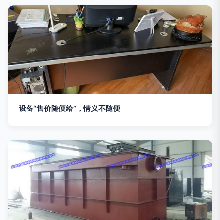
设备“售价随便给”，情义不随便