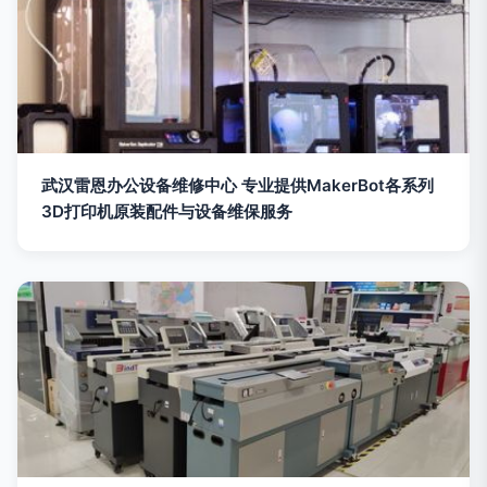
武汉雷恩办公设备维修中心 专业提供MakerBot各系列
3D打印机原装配件与设备维保服务