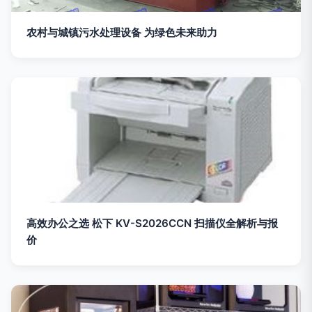
农村与城镇污水处理设备 为绿色未来助力
高效办公之选 松下 KV-S2026CCN 扫描仪全解析与报
价