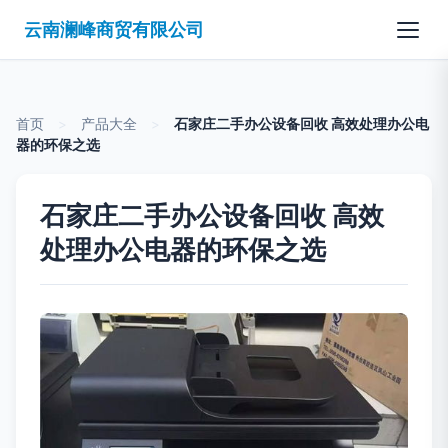
云南澜峰商贸有限公司
首页
>
产品大全
>
石家庄二手办公设备回收 高效处理办公电
器的环保之选
石家庄二手办公设备回收 高效
处理办公电器的环保之选