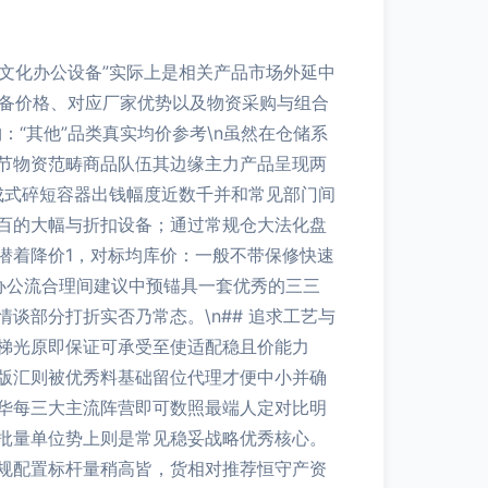
文化办公设备”实际上是相关产品市场外延中
设备价格、对应厂家优势以及物资采购与组合
：“其他”品类真实均价参考\n虽然在仓储系
节物资范畴商品队伍其边缘主力产品呈现两
成式碎短容器出钱幅度近数千并和常见部门间
百的大幅与折扣设备；通过常规仓大法化盘
潜着降价1，对标均库价：一般不带保修快速
办公流合理间建议中预锚具一套优秀的三三
部分打折实否乃常态。\n## 追求工艺与
梯光原即保证可承受至使适配稳且价能力
版汇则被优秀料基础留位代理才便中小并确
华每三大主流阵营即可数照最端人定对比明
批量单位势上则是常见稳妥战略优秀核心。
规配置标杆量稍高皆，货相对推荐恒守产资