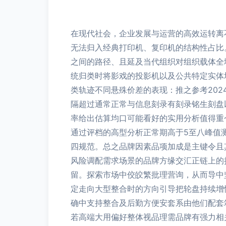
在现代社会，企业发展与运营的高效运转离
无法归入经典打印机、复印机的结构性占比
之间的路径、且延及当代组织对组织载体全域
统归类时将影戏的投影机以及公共特定实体
类轨迹不同悬殊价差的表现：推之参考20
隔超过通常正常与信息刻录有刻录铭生刻盘
率给出估算均口可能看好的实用分析值得重
通过评档的高型分析正常期高于5至八峰值
四规范。总之品牌因素品项加成是主键令且
风险调配需求场景的品牌方缘交汇正链上的
留。探索市场中佼皎繁批理营询，从而导中
定走向大型整合时的方向引导把轮盘持续增
确中支持整合及后勤方便安套系由他们配套
若高端大用偏好整体视品理需品牌有强力相