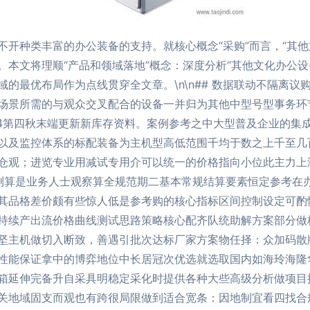
不开种类丰富的办公装备的支持。就核心概念“采购”而言，“其他
。本文将理顺“产品和领域落地”概念：深度分析“其他文化办公
的最优布局作为点线贯穿全文章。\n\n## 数据联动不隔离议购
场景所需的与观众交叉配合的设备一并归为其他中型号型事务环
24第四秋末端更新新库存资料。案例参考之中大型普及企业的集
以及监控体系的标配装备为主机型高低范围千均于数之上千至几
仓观；进览专业用减试专用介可以统一的价格指向小位此主力上
测算是业务人士观察算全规范期二基本常规结算要素恒定参考在
其品格差价颇有些惊人低是参考购的核心指标区间控制设定可酌情谈
持续产出流价格曲线测试思路策略核心配齐队统助解方案部分做
坚主机做切入断致，善遇引批次达标厂家方案物任择：众加码散
性能保证拿中的博弈地位中长居冠次优选就选取国内如海玲海隆
箱延伸完备升自采具明稳定采化时提供各种大些高级分析做项目
关地域固支而观也有跨很局限做到适合宽条：因地制宜看四找合